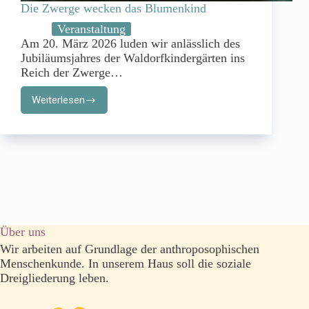
Die Zwerge wecken das Blumenkind
Veranstaltung
Am 20. März 2026 luden wir anlässlich des
Jubiläumsjahres der Waldorfkindergärten ins
Reich der Zwerge…
Weiterlesen
Die
Zwerge
wecken
das
Blumenkind
Über uns
Wir arbeiten auf Grundlage der anthroposophischen
Menschenkunde. In unserem Haus soll die soziale
Dreigliederung leben.